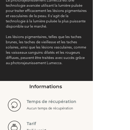
Le photorajeunissement Lumecca est une
technologie avancée utilisant la lumière pulsée
pour traiter efficacement les lésions pigmentaires
et vasculaires de la peau. Il s'agit de la
technologie à la lumière pulsée la plus puissante
disponible sur le marché.
Les lésions pigmentaires, telles que les taches
brunes, les taches de vieillesse et les taches
solaires, ainsi que les lésions vasculaires, comme
les vaisseaux sanguins dilatés et les rougeurs
diffuses, peuvent être traitées avec succès grâce
au photorajeunissement Lumecca.
Informations
Temps de récupération
Aucun temps de récupération
Tarif